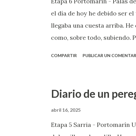
Etapa 6 Portomarín - Palas d
a
el día de hoy he debido ser e
s
llegaba una cuesta arriba. H
como, sobre todo, subiendo. P
suplicio El dolorcillo de rodi
COMPARTIR
PUBLICAR UN COMENTAR
de la jornada. Lo disimulé u
todos los por si acasos el boti
pero a media jornada ya estab
Diario de un pere
de ir con un dolor, o con alg
automáticamente dejas de disf
abril 16, 2025
mantenerse en marcha y en p
Etapa 5 Sarria - Portomarín U
cambiar de plan. Tanto es así