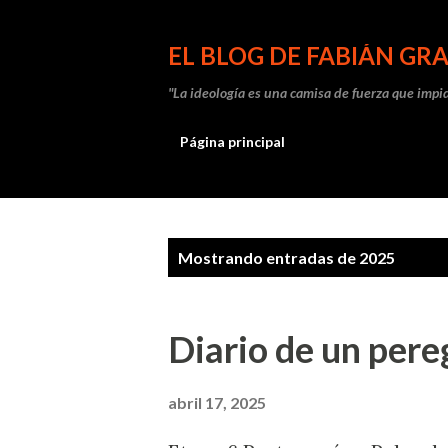
EL BLOG DE FABIÁN G
"La ideología es una camisa de fuerza que impid
Página principal
E
Mostrando entradas de 2025
n
t
Diario de un pere
r
a
abril 17, 2025
d