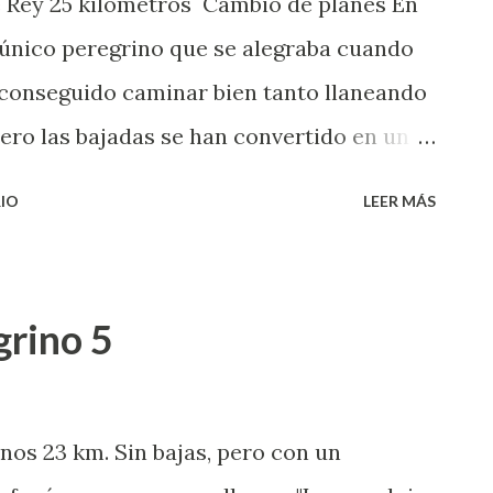
e Rey 25 kilómetros Cambio de planes En
l único peregrino que se alegraba cuando
e conseguido caminar bien tanto llaneando
ero las bajadas se han convertido en un
lla de ayer se ha ido agravando a lo largo
IO
LEER MÁS
n poco con una pomada y un vendaje (de
quín es el único que hay que llevar sí o sí),
a tentado de llamar un taxi. El problema
grino 5
una otra cosa que te incomode, es que
rutar el viaje. Todo se centra en
ensar cómo o cuándo vas a tener que
nos 23 km. Sin bajas, pero con un
 que hasta me salté, casi sin darme cuenta,