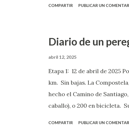
COMPARTIR
PUBLICAR UN COMENTAR
coreanos. Sé que la moda de
hace algunos años, al hilo de
lares. Y la moda sigue. Bienv
Diario de un pere
nacionalidades, y de algunas 
igual que de muchos territor
abril 12, 2025
un simpático catalán que me 
Etapa 1: 12 de abril de 2025 P
sus viajes de jubilado en ape
km. Sin bajas. La Compostela,
rebasé en la ruta bromeaban s
hecho el Camino de Santiago, 
Creo que esta es una de las 
caballo), o 200 en bicicleta.
mundo entero y lo puede di...
buceando deberían ser tambié
COMPARTIR
PUBLICAR UN COMENTAR
peregrina como para ganar el