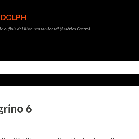
Ir al contenido principal
RADOLPH
e el fluir del libre pensamiento" (Américo Castro)
grino 6